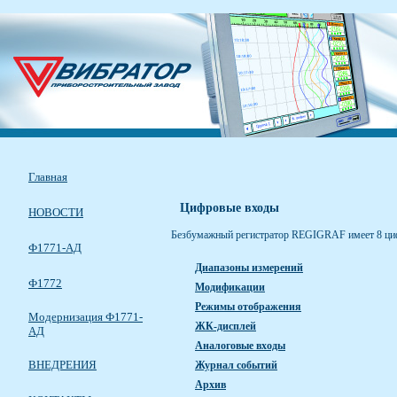
Главная
Цифровые входы
НОВОСТИ
Безбумажный регистратор REGIGRAF имеет 8 цифр
Ф1771-АД
Диапазоны измерений
Ф1772
Модификации
Режимы отображения
Модернизация Ф1771-
ЖК-дисплей
АД
Аналоговые входы
ВНЕДРЕНИЯ
Журнал событий
Архив